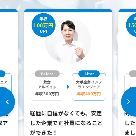
年収
100万円
15
UP!
Before
After
ジニア
飲食
大手企業インフ
アルバイト
ラエンジニア
万円
年
年収300万円
年収400万円
会え
経歴に自信がなくても、安定
的確
収ア
した企業で正社員になること
した
ができた！
まし