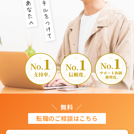
若
い
う
ち
に
ス
キ
ル
を
つ
け
て
稼
＼ 無料 ／
ぎ
た
転職のご相談はこちら
い
あ
な
た