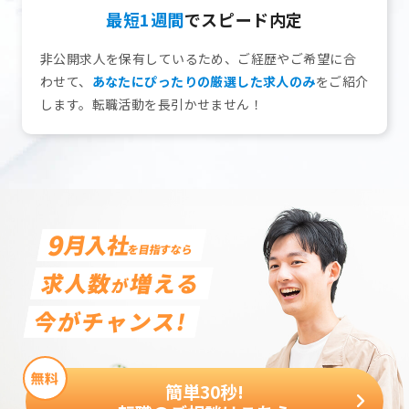
最短1週間
でスピード内定
⾮公開求⼈を保有しているため、ご経歴やご希望に合
わせて、
あなたにぴったりの厳選した求人のみ
をご紹介
します。転職活動を長引かせません！
9
月入社
を目指すなら
求人数
増える
が
今がチャンス!
簡単30秒!