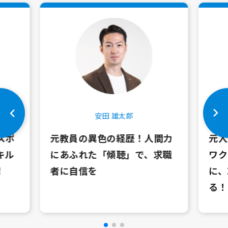
安田 雄太郎
スポ
元教員の異色の経歴！人間力
元人
キル
にあふれた「傾聴」で、求職
ワク
！
者に自信を
に、
る！