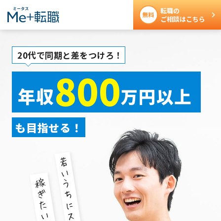
転職の
ご相談はこちら
20代で同期と差をつけろ！
800
年収
万円以上
も目指せる！