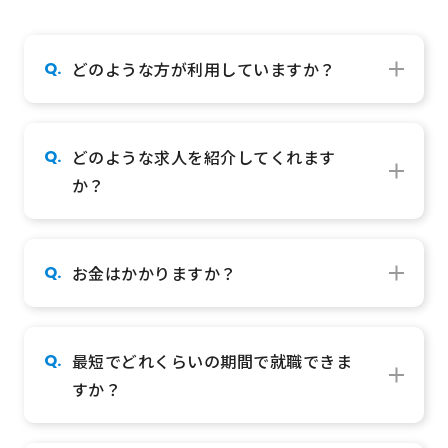
Q.
どのような方が利用していますか？
A.
20代の第二新卒や既卒、フリーターの方で、「就
職・転職が初めて」「手に職をつけたい」「未経験
でも挑戦したい」といった方々にご利用いただいて
Q.
どのような求人を紹介してくれます
います。
か？
A.
約1万件以上の求人の中から20代、第二新卒の方や
未経験の方が就職・転職できるホワイト企業の求人
をご紹介します。
Q.
お金はかかりますか？
A.
すべてのサービスは無料でご利用いただけます。企
業様より費用を頂く事業となっているため、求職者
様から全て無料です。
Q.
最短でどれくらいの期間で就職できま
すか？
A.
最短1週間、面接1回で内定の出るスピード選考企
業の求人も多数保有しています。