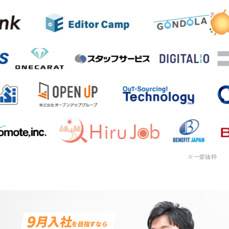
※一部抜粋
9
月入社
を目指すなら