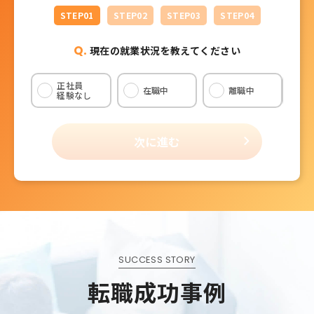
へ
STEP
01
STEP
02
STEP
03
STEP
04
Q.
現在の就業状況を教えてください
正社員
在職中
離職中
経験なし
次に進む
SUCCESS STORY
転職成功事例