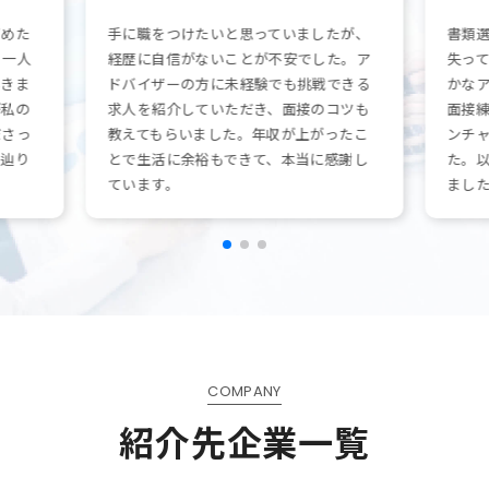
高めた
手に職をつけたいと思っていましたが、
書類
。一人
経歴に自信がないことが不安でした。ア
失って
いきま
ドバイザーの方に未経験でも挑戦できる
かな
が私の
求人を紹介していただき、面接のコツも
面接
ださっ
教えてもらいました。年収が上がったこ
ンチ
で辿り
とで生活に余裕もできて、本当に感謝し
た。
ています。
まし
COMPANY
紹介先企業一覧