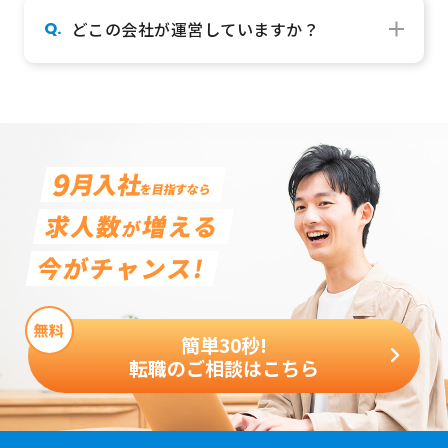
Q.
どこの会社が運営していますか？
A.
東京都渋谷区、大阪府大阪市、愛知県名古屋市のベ
ンチャー企業、「JHR株式会社」が運営していま
す。厚生労働大臣より「職業紹介事業」許可を得て
おります。（許可番号13-ユ-310944）
9
月入社
を目指すなら
求人数
増える
が
今がチャンス!
簡単30秒!
転職のご相談はこちら